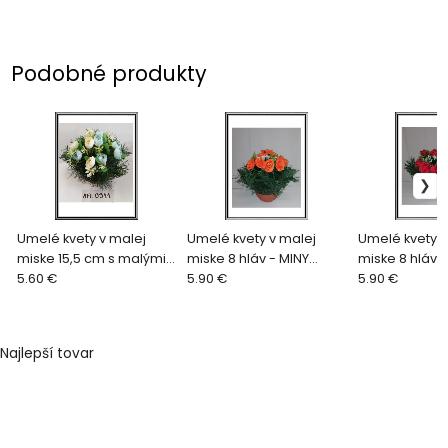
Podobné produkty
Umelé kvety v malej
Umelé kvety v malej
Umelé kvety v
miske 15,5 cm s malými
miske 8 hláv - MINY
miske 8 hláv -
kvietočkami AFL 0911
5.60 €
oranžové ružičky DUPEĽ
5.90 €
červené ružič
5.90 €
bielo modré
Najlepší tovar