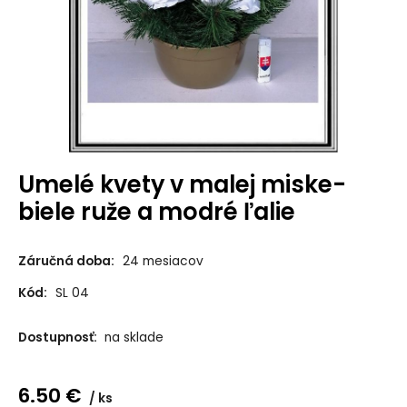
Umelé kvety v malej miske-
biele ruže a modré ľalie
Záručná doba:
24 mesiacov
Kód:
SL 04
Dostupnosť:
na sklade
6.50
€
ks