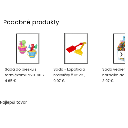
Podobné produkty
Sadá do piesku s
Sadá - Lopatka a
Sadá vedierk
formičkami PL28-9017
hrabličky č 3522 ,
náradím do p
4.65 €
0.97 €
49582 ,
3.97 €
Najlepší tovar