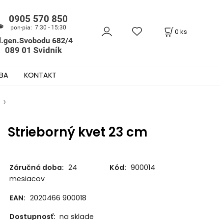
0
ks
BA
KONTAKT
Strieborný kvet 23 cm
Záručná doba:
24
Kód:
900014
mesiacov
EAN:
2020466 900018
Dostupnosť:
na sklade