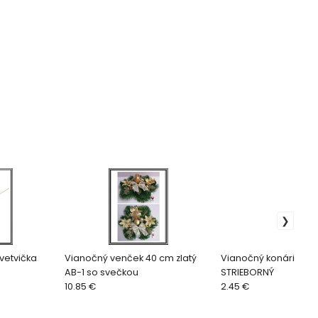
vetvička
Vianočný venček 40 cm zlatý
Vianočný konárik 71 
AB-1 so svečkou
STRIEBORNÝ
10.85 €
2.45 €