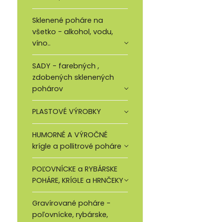
Sklenené poháre na
všetko - alkohol, vodu,
víno..
SADY - farebných ,
zdobených sklenených
pohárov
PLASTOVÉ VÝROBKY
HUMORNÉ A VÝROČNÉ
krígle a pollitrové poháre
POĽOVNÍCKE a RYBÁRSKE
POHÁRE, KRÍGLE a HRNČEKY
Gravírované poháre -
poľovnícke, rybárske,