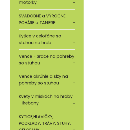
motorky.
SVADOBNÉ a VÝROČNÉ
POHÁRE a TANIERE
Kytice v celofáne so
stuhou na hrob
Vence - Srdce na pohreby
so stuhou
Vence okrúhle a slzy na
pohreby so stuhou
Kvety v miskách na hroby
- ikebany
KYTICE,HLAVIČKY,
PODKLADY, TRÁVY, STUHY,
CELOFÁNY.