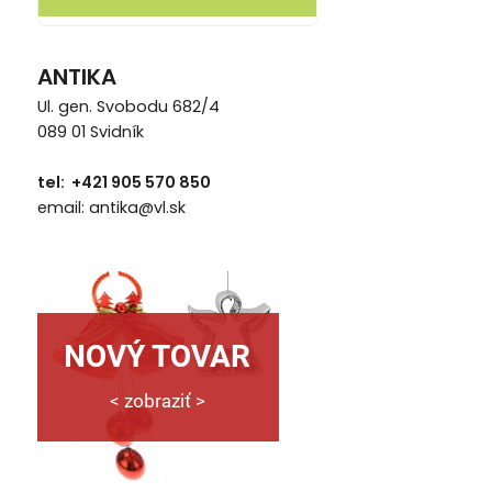
ANTIKA
Ul. gen. Svobodu 682/4
089 01 Svidník
tel: +421 905 570 850
email: antika@vl.sk