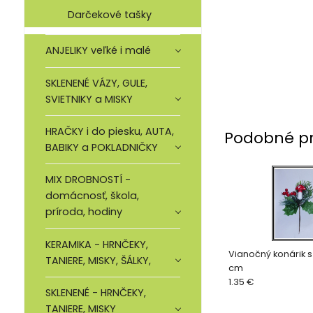
Darčekové tašky
ANJELIKY veľké i malé
SKLENENÉ VÁZY, GULE,
SVIETNIKY a MISKY
HRAČKY i do piesku, AUTA,
Podobné p
BABIKY a POKLADNIČKY
MIX DROBNOSTÍ -
domácnosť, škola,
príroda, hodiny
KERAMIKA - HRNČEKY,
Vianočný konárik 
TANIERE, MISKY, ŠÁLKY,
cm
1.35 €
SKLENENÉ - HRNČEKY,
TANIERE, MISKY