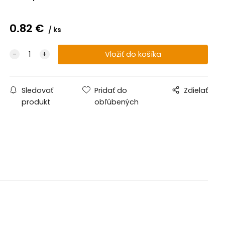
0.82
€
ks
Sledovať
Pridať do
Zdielať
produkt
obľúbených