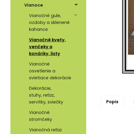
Vianoce
Vianočné gule,
ozdoby a sklenené
kahance
Vianočné kvety,
venčeky a
konáriky, listy
Vianočné
osvetlenie a
svietiace dekorácie
Dekorácie,
stuhy, reťaz,
Popis
servítky, sviečky
Vianočné
stromčeky
Vianočná reťaz