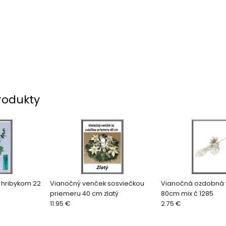
rodukty
s hribykom 22
Vianočný venček sosviečkou
Vianočná ozdobná 
priemeru 40 cm zlatý
80cm mix č 1285
11.95 €
2.75 €