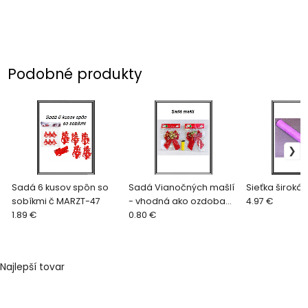
Podobné produkty
Sadá 6 kusov spôn so
Sadá Vianočných mašlí
Sieťka široká
sobíkmi č MARZT-47
- vhodná ako ozdoba
4.97 €
1.89 €
na stromček - Stromček
0.80 €
čisto z mašli
Najlepší tovar