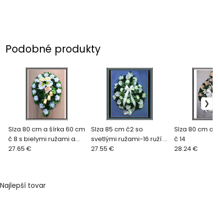
Podobné produkty
Slza 80 cm a šírka 60 cm
Slza 85 cm č2 so
Slza 80 cm a 
č 8 s bielymi ružami a
svetlými ružami-16 ruží 8
č 14
bielymi kalami
27.65 €
kál + malými ružičkami
27.55 €
28.24 €
Najlepší tovar