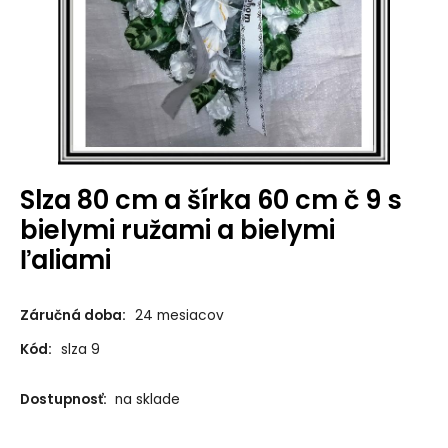
Slza 80 cm a šírka 60 cm č 9 s
bielymi ružami a bielymi
ľaliami
Záručná doba:
24 mesiacov
Kód:
slza 9
Dostupnosť:
na sklade