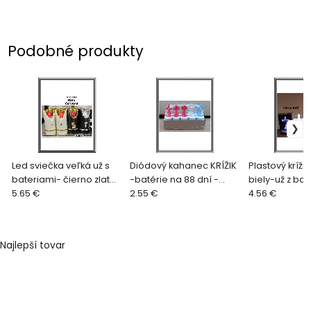
Podobné produkty
Led sviečka veľká už s
Diódový kahanec KRÍŽIK
Plastový krížik
bateriami- čierno zlato
-batérie na 88 dní -
biely-už z ba
červená
5.65 €
biely
2.55 €
4.56 €
Najlepší tovar