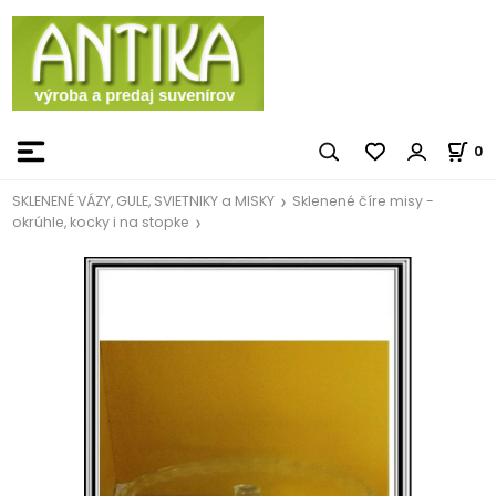
0
SKLENENÉ VÁZY, GULE, SVIETNIKY a MISKY
Sklenené číre misy -
okrúhle, kocky i na stopke