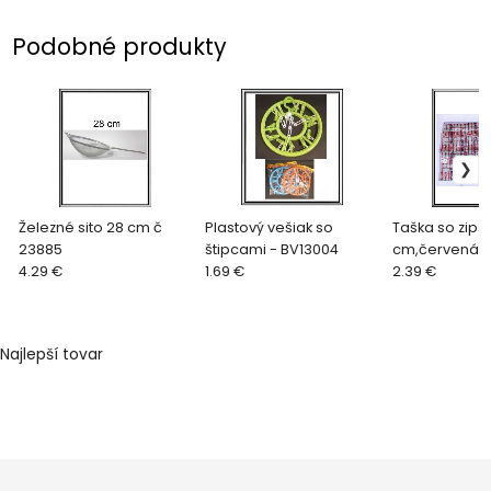
Podobné produkty
Železné sito 28 cm č
Plastový vešiak so
Taška so zips
23885
štipcami - BV13004
cm,červená
4.29 €
1.69 €
2.39 €
Najlepší tovar