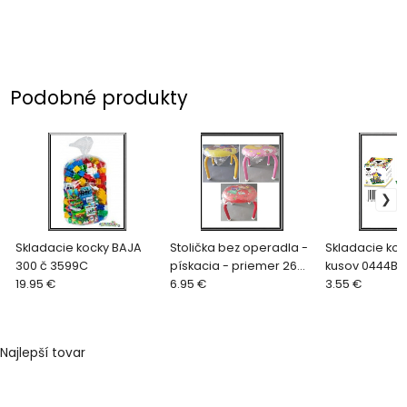
Podobné produkty
Skladacie kocky BAJA
Stolička bez operadla -
Skladacie koc
300 č 3599C
pískacia - priemer 26
kusov 0444B ,
19.95 €
cm č 45596
6.95 €
3.55 €
Najlepší tovar