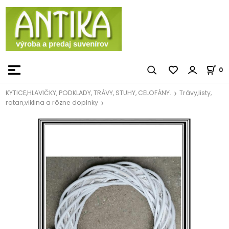
0
KYTICE,HLAVIČKY, PODKLADY, TRÁVY, STUHY, CELOFÁNY.
Trávy,listy,
ratan,viklina a rôzne doplnky