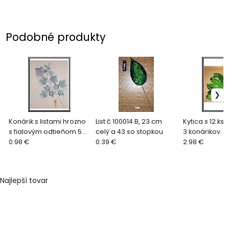
Podobné produkty
Konárik s listami hrozno
List č 100014 B, 23 cm
Kytica s 12 ks
s fialovým odtieňom 57
celý a 43 so stopkou
3 konárikov
cm,
0.98 €
0.39 €
2.98 €
Najlepší tovar