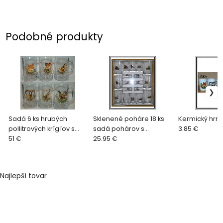
Podobné produkty
Sadá 6 ks hrubých
Sklenené poháre 18 ks
Kermický hrnč
pollitrových krígľov s
sadá pohárov s
3.85 €
poľovníckym motívom
51 €
poľovnickým motívom
25.95 €
(8,5x6 = 51,0)
bez zlatého pásika
Najlepší tovar