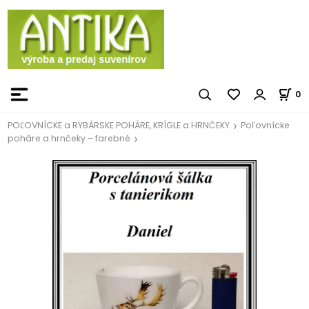
0
POĽOVNÍCKE a RYBÁRSKE POHÁRE, KRÍGLE a HRNČEKY
Poľovnícke
poháre a hrnčeky – farebné