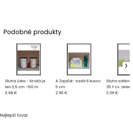
Podobné produkty
Stuha úzka - široká je
A Zajačik- sadá 6 kusov
Stuha saténov
len 0,5 cm -100 m
5 cm
35 Y cv. zelen
5.98 €
2.95 €
2.09 €
Najlepší tovar