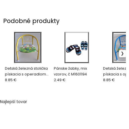
Podobné produkty
Detská železná stolička
Pánske žabky, mix
Detská železn
pískacia s operadlom
vzorov, č M1601194
pískacia s o
34x34 cm č. 10101 ŽLTÁ
8.85 €
2.49 €
34x34 cm č. 1
8.85 €
Najlepší tovar