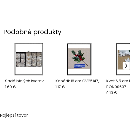
Podobné produkty
Sadá bielých kvetov
Konárik 18 cm CV25147,
Kvet 6,5 cm bi
1.69 €
1.17 €
PON00607
0.13 €
Najlepší tovar