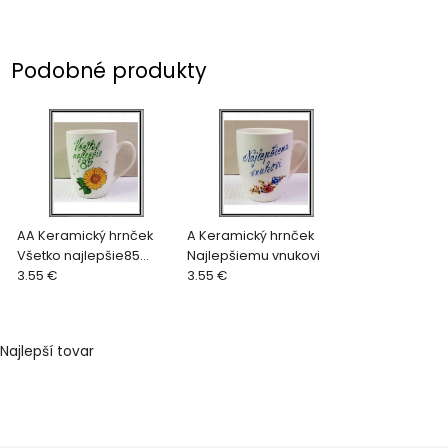
Podobné produkty
AA Keramický hrnček
A Keramický hrnček
Všetko najlepšie85
Najlepšiemu vnukovi
zelená
3.55 €
3.55 €
Najlepší tovar