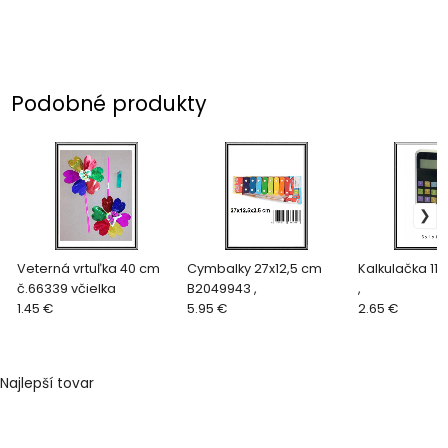
Podobné produkty
Veterná vrtuľka 40 cm
Cymbalky 27x12,5 cm
Kalkulačka 11
č.66339 včielka
B2049943 ,
,
1.45 €
5.95 €
2.65 €
Najlepší tovar