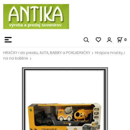
0
HRAČKY i do piesku, AUTA, BABIKY a POKLADNIČKY
Hrajúce hračky, i
na na batérie