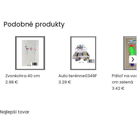
Podobné produkty
Zvonkohra 40 cm
Auto terénne0349F
Pištoľ na vod
2.98 €
3.29 €
cm zelená
3.42 €
Najlepší tovar