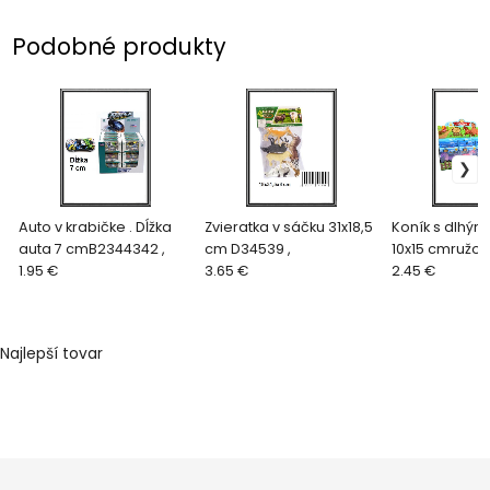
Podobné produkty
Auto v krabičke . Dĺžka
Zvieratka v sáčku 31x18,5
Koník s dlhým
auta 7 cmB2344342 ,
cm D34539 ,
10x15 cmružov
1.95 €
3.65 €
2.45 €
Najlepší tovar