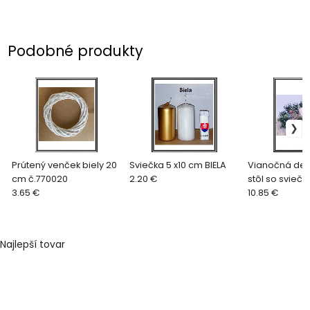
Podobné produkty
Prútený venček biely 20
Sviečka 5 x10 cm BIELA
Vianočná dek
cm č.770020
2.20 €
stôl so sviečk
3.65 €
10.85 €
Najlepší tovar