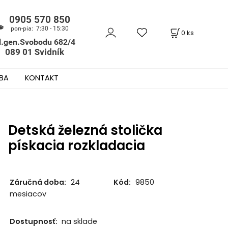
0
ks
BA
KONTAKT
Detská železná stolička
pískacia rozkladacia
Záručná doba:
24
Kód:
9850
mesiacov
Dostupnosť:
na sklade