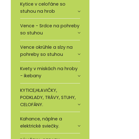
Kytice v celofáne so
stuhou na hrob
Vence - Srdce na pohreby
so stuhou
Vence okrúhle a slzy na
pohreby so stuhou
Kvety v miskách na hroby
- ikebany
KYTICE,HLAVIČKY,
PODKLADY, TRÁVY, STUHY,
CELOFÁNY.
Kahance, náplne a
elektrické sviečky.