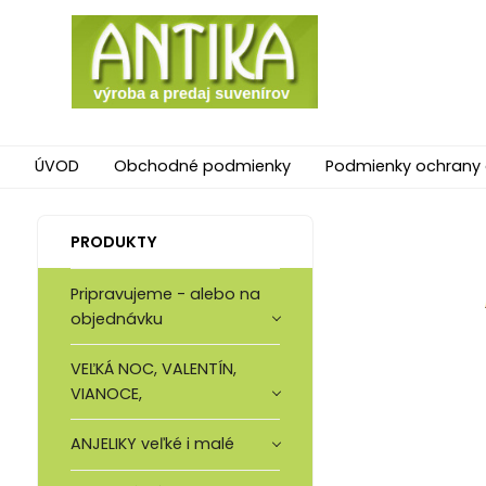
ÚVOD
Obchodné podmienky
Podmienky ochrany
PRODUKTY
Pripravujeme - alebo na
objednávku
VEĽKÁ NOC, VALENTÍN,
VIANOCE,
ANJELIKY veľké i malé