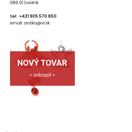
089 01 Svidník
tel: +421 905 570 850
email: antika@vl.sk