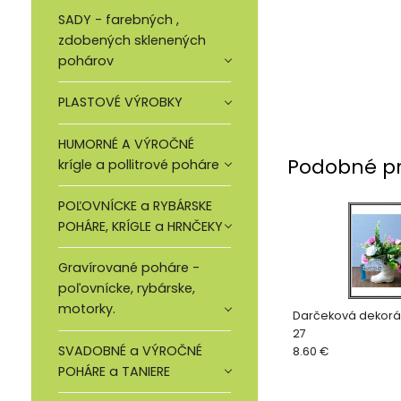
SADY - farebných ,
zdobených sklenených
pohárov
PLASTOVÉ VÝROBKY
HUMORNÉ A VÝROČNÉ
Podobné p
krígle a pollitrové poháre
POĽOVNÍCKE a RYBÁRSKE
POHÁRE, KRÍGLE a HRNČEKY
Gravírované poháre -
poľovnícke, rybárske,
motorky.
Darčeková dekorác
27
SVADOBNÉ a VÝROČNÉ
8.60 €
POHÁRE a TANIERE