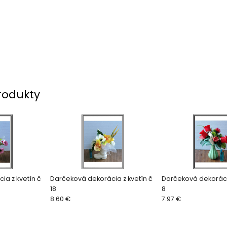
rodukty
ia z kvetín č
Darčeková dekorácia z kvetín č
Darčeková dekorácia
18
8
8.60 €
7.97 €