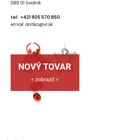
089 01 Svidník
tel: +421 905 570 850
email: antika@vl.sk