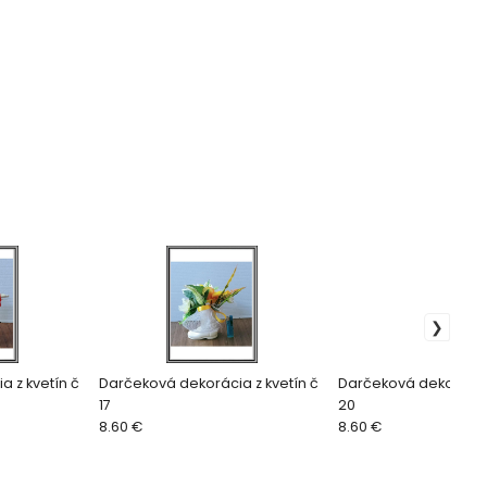
 z kvetín č
Darčeková dekorácia z kvetín č
Darčeková dekorácia 
17
20
8.60 €
8.60 €