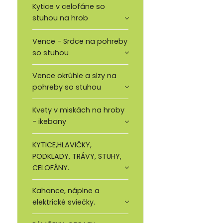
Kytice v celofáne so
stuhou na hrob
Vence - Srdce na pohreby
so stuhou
Vence okrúhle a slzy na
pohreby so stuhou
Kvety v miskách na hroby
- ikebany
KYTICE,HLAVIČKY,
PODKLADY, TRÁVY, STUHY,
CELOFÁNY.
Kahance, náplne a
elektrické sviečky.