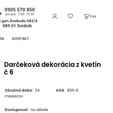
0
ks
BA
KONTAKT
Darčeková dekorácia z kvetín
č 6
Záručná doba:
24
Kód:
850-6
mesiacov
Dostupnosť:
na sklade