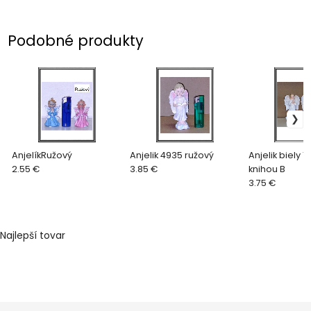
Podobné produkty
AnjelíkRužový
Anjelik 4935 ružový
Anjelik biely 1
2.55 €
3.85 €
knihou B
3.75 €
Najlepší tovar