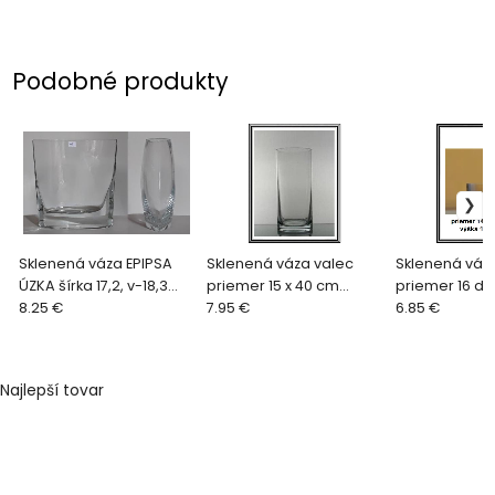
Podobné produkty
Sklenená váza EPIPSA
Sklenená váza valec
Sklenená váz
ÚZKA šírka 17,2, v-18,3
priemer 15 x 40 cm
priemer 16 dol
cm č 43,
8.25 €
tenka
7.95 €
výška 14,5 cm 
6.85 €
LA17-5620
Najlepší tovar