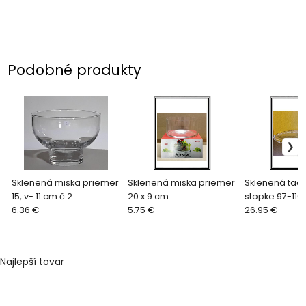
Podobné produkty
Sklenená miska priemer
Sklenená miska priemer
Sklenená tac
15, v- 11 cm č 2
20 x 9 cm
stopke 97-110
6.36 €
5.75 €
cm na tortu
26.95 €
Najlepší tovar