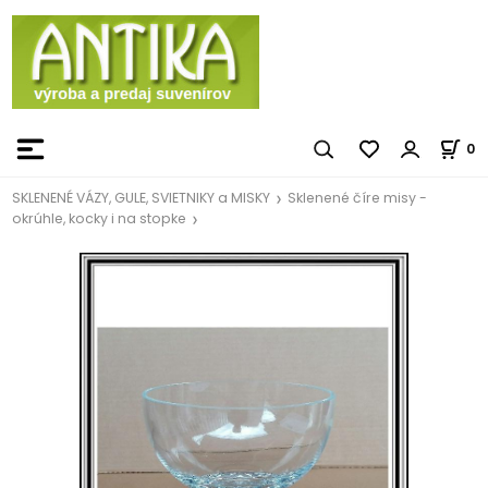
0
SKLENENÉ VÁZY, GULE, SVIETNIKY a MISKY
Sklenené číre misy -
okrúhle, kocky i na stopke