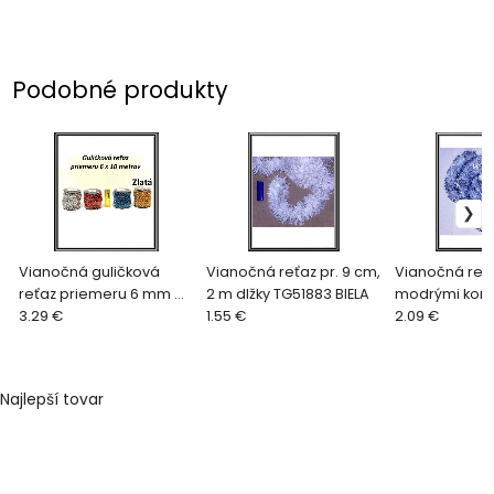
Podobné produkty
Vianočná guličková
Vianočná reťaz pr. 9 cm,
Vianočná reťa
reťaz priemeru 6 mm a
2 m dlžky TG51883 BIELA
modrými konc
10 m, č TG5103-5 Zlatá,
3.29 €
1.55 €
2,8 m, prieme
2.09 €
Najlepší tovar