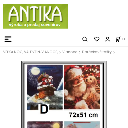
0
VEĽKÁ NOC, VALENTÍN, VIANOCE,
Vianoce
Darčekové tašky