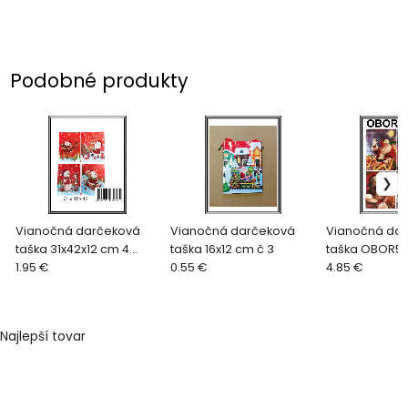
Podobné produkty
Vianočná darčeková
Vianočná darčeková
Vianočná da
taška 31x42x12 cm 4
taška 16x12 cm č 3
taška OBOR51
druhy č 1390K
1.95 €
0.55 €
cmč 0764P
4.85 €
Najlepší tovar