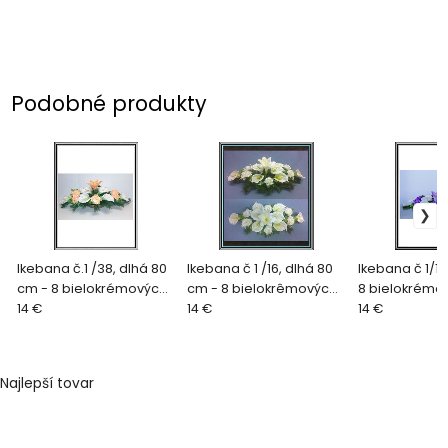
Podobné produkty
Ikebana č.1 /38, dlhá 80
Ikebana č 1 /16, dlhá 80
Ikebana č 1/110
cm - 8 bielokrémových
cm - 8 bielokrêmových
8 bielokrémov
kal+6 žlto oranžových
14 €
kal+ 6 krémových ruži
14 €
fialových ruži
14 €
ruži
Najlepší tovar